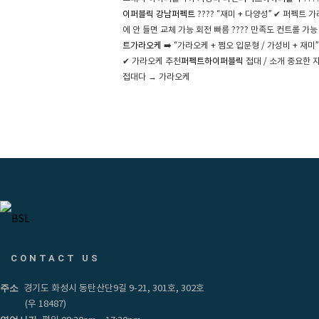
이퍼블릭
강남퍼펙트
???? “재미 + 다양성” ✔ 퍼펙트 
에 안 들면 교체 가능 회전 빠름 ???? 만족도 컨트롤 가능
트가라오케
➡️ “가라오케 + 쩜오 입문형 / 가성비 + 재미
✔ 가라오케 추천
퍼펙트하이퍼블릭
접대 / 소개 중요한 
접대다 → 가라오케
CONTACT US
주소
경기도 화성시 동탄산단9길 9-21, 301호, 302호
(우 18487)