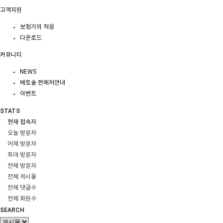
고객지원
보청기의 적응
다운로드
커뮤니티
NEWS
베토솔 판매처안내
이벤트
STATS
현재 접속자
오늘 방문자
어제 방문자
최대 방문자
전체 방문자
전체 게시물
전체 댓글수
전체 회원수
SEARCH