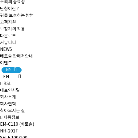
소리의 중요성
난청이란 ?
귀를 보호하는 방법
고객지원
보청기의 적응
다운로드
커뮤니티
NEWS
베토솔 판매처안내
이벤트
KR
EN
BSL
대표인사말
회사소개
회사연혁
찾아오시는 길
제품정보
EM-C110 (베토솔)
NH-201T