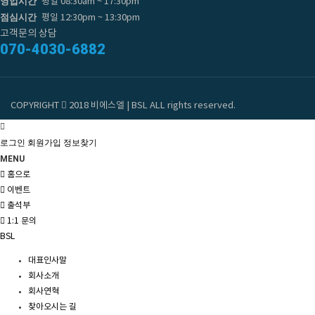
영업시간
평일 08:30am ~ 17:30pm
점심시간
평일 12:30pm ~ 13:30pm
고객문의 상담
070-4030-6882
COPYRIGHT
2018 비에스엘 | BSL ALL rights reserved.
로그인
회원가입
정보찾기
MENU
홈으로
이벤트
출석부
1:1 문의
BSL
대표인사말
회사소개
회사연혁
찾아오시는 길